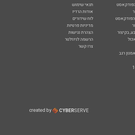
הפודקאסט
תנאי שימוש
ר
אודות הרדיו
 הפודקאסט
לוח שידורים
ר
מדיניות פרטיות
ע, בקיצור
הצהרת נגישות
כול
הרשמה לניוזלטר
צרו קשר
מנון רגב
created by
CYBER
SERVE