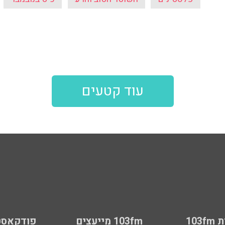
עוד קטעים
103
103fm מייעצים
פודקאסט