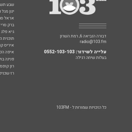
שבע תש
ינון מגל 
אראל סג"
ברק סרי 
גיא פלג
דבורה הנביאה 6, רמת השרון
תוכנית ה
radio@103.fm
איריס קו
עלייה לשידור: 0552-103-103
איפה הכ
בעלות שיחה רגילה
פנינה בת
רון קופמ
רז שכניק
כל הזכויות שמורות ל - 103FM