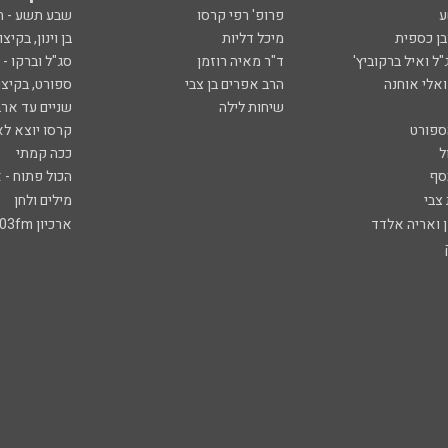
ע
פרופ' רפי קרסו
שבע תשע - 
ובן כספית
מיכל דליות
בן וינון, בקיצו
ל ואיל ברקוביץ'
ד"ר מאיה רוזמן
סג"ל וברקו -
ואלי אוחנה
הרב אפרים בן צבי
ספורט, בקיצו
שיחות לילה
שניים עד ארב
ספורט
קרסו יוצא לא
ל
ככה קמתי
סף
הכול פתוח - א
 צבי
מילים ולחן
ן ואריה אלדד
ארכיון 103fm