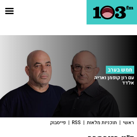
חמש בערב
עם רון קופמן ואריה
אלדד
ראשי
|
תוכניות מלאות
|
RSS
|
פייסבוק