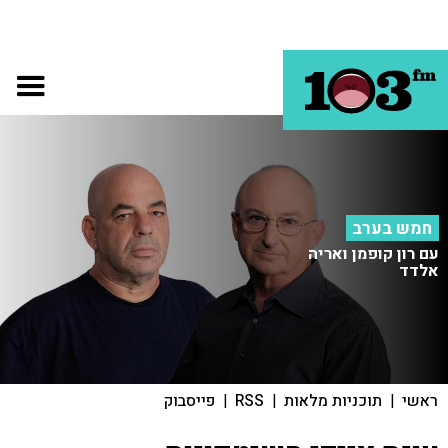
חמש בערב
עם רון קופמן ואריה
אלדד
ראשי
|
תוכניות מלאות
|
RSS
|
פייסבוק