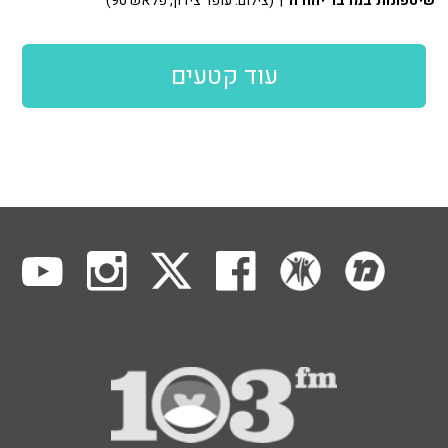
שיטפונות במדבר יהודה
| (צילום: עופר צידון, פלאש 90)
עוד קטעים