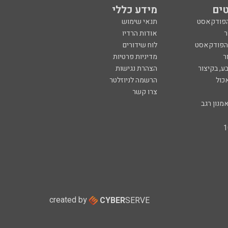
ים
מידע כללי
הפודקאסט
תנאי שימוש
ר
אודות הרדיו
 הפודקאסט
לוח שידורים
ר
מדיניות פרטיות
ע, בקיצור
הצהרת נגישות
כול
הרשמה לניוזלטר
צרו קשר
מנון רגב
created by
CYBER
SERVE