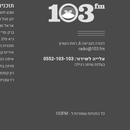
תוכניות fm
שבע תש
ינון מגל 
אראל סג"
ברק סרי 
גיא פלג
דבורה הנביאה 6, רמת השרון
תוכנית ה
radio@103.fm
איריס קו
עלייה לשידור: 0552-103-103
איפה הכ
בעלות שיחה רגילה
פנינה בת
רון קופמ
רז שכניק
כל הזכויות שמורות ל - 103FM