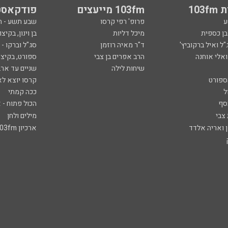
103
103fm מייעצים
פודקאסט
ע
פרופ' רפי קרסו
שבע תשע - 
ובן כספית
מיכל דליות
בן וינון, בקיצו
ל ואיל ברקוביץ'
ד"ר מאיה רוזמן
סג"ל וברקו -
ואלי אוחנה
הרב אפרים בן צבי
ספורט, בקיצו
שיחות לילה
שניים עד ארב
ספורט
קרסו יוצא לא
ל
ככה קמתי
סף
הכול פתוח - א
 צבי
מילים ולחן
ן ואריה אלדד
ארכיון 103fm