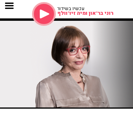
עכשיו בשידור
רוני בר־און ומיה זיו־וולף