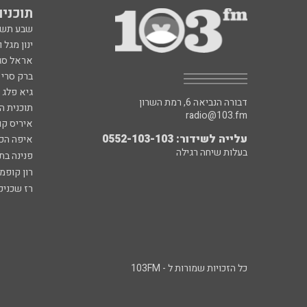
תוכניות fm
שבע תש
ינון מגל 
אראל סג"
ברק סרי 
גיא פלג
דבורה הנביאה 6, רמת השרון
תוכנית ה
radio@103.fm
איריס קו
עלייה לשידור: 0552-103-103
איפה הכ
בעלות שיחה רגילה
פנינה בת
רון קופמ
רז שכניק
כל הזכויות שמורות ל - 103FM