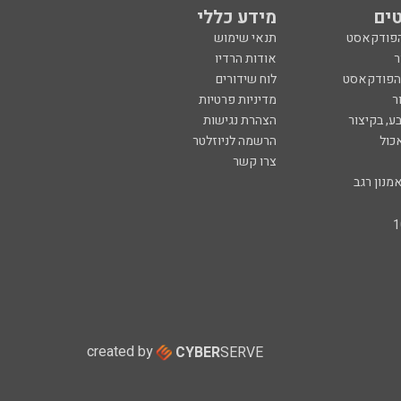
ים
מידע כללי
הפודקאסט
תנאי שימוש
ר
אודות הרדיו
 הפודקאסט
לוח שידורים
ר
מדיניות פרטיות
ע, בקיצור
הצהרת נגישות
כול
הרשמה לניוזלטר
צרו קשר
מנון רגב
created by
CYBER
SERVE