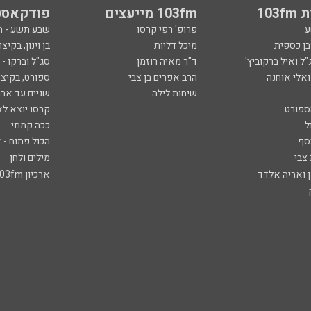
103
103fm מייעצים
פודקאסט
ע
פרופ' רפי קרסו
שבע תשע - 
ובן כספית
מיכל דליות
בן וינון, בקיצו
ל ואיל ברקוביץ'
ד"ר מאיה רוזמן
סג"ל וברקו -
ואלי אוחנה
הרב אפרים בן צבי
ספורט, בקיצו
שיחות לילה
שניים עד ארב
ספורט
קרסו יוצא לא
ל
ככה קמתי
סף
הכול פתוח - א
 צבי
מילים ולחן
ן ואריה אלדד
ארכיון 103fm