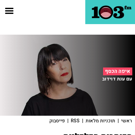
איפה הכסף
עם ענת דוידוב
ראשי
|
תוכניות מלאות
|
RSS
|
פייסבוק