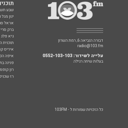
תוכניות fm
שבע תש
ינון מגל 
אראל סג"
ברק סרי 
גיא פלג
דבורה הנביאה 6, רמת השרון
תוכנית ה
radio@103.fm
איריס קו
עלייה לשידור: 0552-103-103
איפה הכ
בעלות שיחה רגילה
פנינה בת
רון קופמ
רז שכניק
כל הזכויות שמורות ל - 103FM