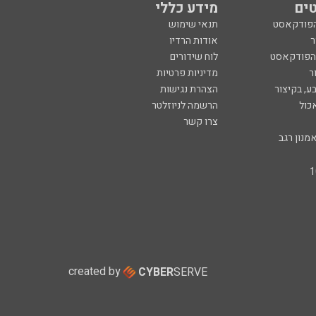
ים
מידע כללי
הפודקאסט
תנאי שימוש
ר
אודות הרדיו
 הפודקאסט
לוח שידורים
ר
מדיניות פרטיות
ע, בקיצור
הצהרת נגישות
כול
הרשמה לניוזלטר
צרו קשר
מנון רגב
created by
CYBER
SERVE