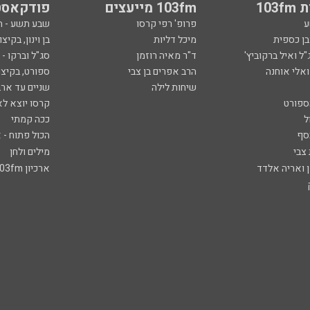
103
103fm מייעצים
פודקאסט
ע
פרופ' רפי קרסו
שבע תשע - 
ובן כספית
מיכל דליות
בן וינון, בקיצו
ל ואיל ברקוביץ'
ד"ר מאיה רוזמן
סג"ל וברקו -
ואלי אוחנה
הרב אפרים בן צבי
ספורט, בקיצו
שיחות לילה
שניים עד ארב
ספורט
קרסו יוצא לא
ל
ככה קמתי
סף
הכול פתוח - א
 צבי
מילים ולחן
ן ואריה אלדד
ארכיון 103fm