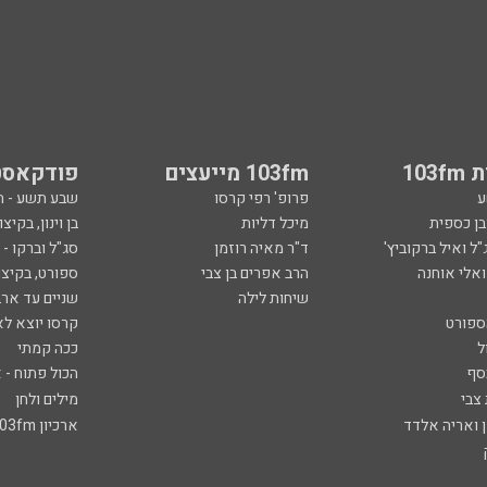
103
103fm מייעצים
פודקאסט
ע
פרופ' רפי קרסו
שבע תשע - 
ובן כספית
מיכל דליות
בן וינון, בקיצו
ל ואיל ברקוביץ'
ד"ר מאיה רוזמן
סג"ל וברקו -
ואלי אוחנה
הרב אפרים בן צבי
ספורט, בקיצו
שיחות לילה
שניים עד ארב
ספורט
קרסו יוצא לא
ל
ככה קמתי
סף
הכול פתוח - א
 צבי
מילים ולחן
ן ואריה אלדד
ארכיון 103fm