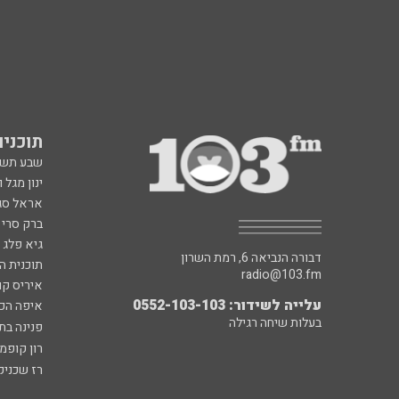
תוכניות fm
שבע תש
ינון מגל 
אראל סג"
ברק סרי 
גיא פלג
דבורה הנביאה 6, רמת השרון
תוכנית ה
radio@103.fm
איריס קו
עלייה לשידור: 0552-103-103
איפה הכ
בעלות שיחה רגילה
פנינה בת
רון קופמ
רז שכניק