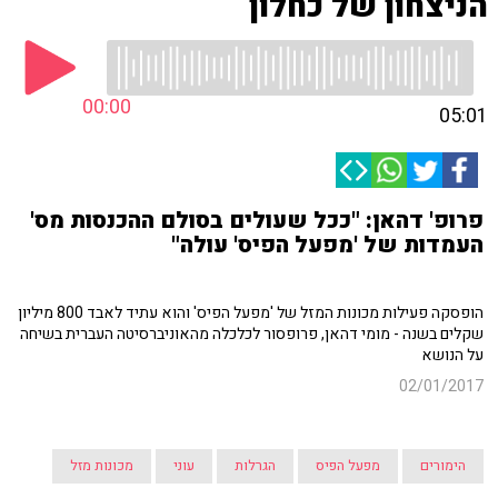
הניצחון של כחלון
00:00
05:01
פרופ' דהאן: "ככל שעולים בסולם ההכנסות מס'
העמדות של 'מפעל הפיס' עולה"
הופסקה פעילות מכונות המזל של 'מפעל הפיס' והוא עתיד לאבד 800 מיליון
שקלים בשנה - מומי דהאן, פרופסור לכלכלה מהאוניברסיטה העברית בשיחה
על הנושא
02/01/2017
הימורים
מפעל הפיס
הגרלות
עוני
מכונות מזל