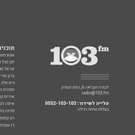
תוכניות fm
שבע תש
ינון מגל 
אראל סג"
ברק סרי 
גיא פלג
דבורה הנביאה 6, רמת השרון
תוכנית ה
radio@103.fm
איריס קו
עלייה לשידור: 0552-103-103
איפה הכ
בעלות שיחה רגילה
פנינה בת
רון קופמ
רז שכניק