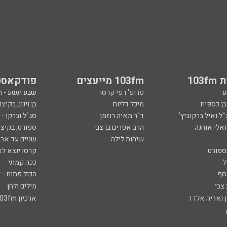
103
103fm מייעצים
פודקאסט
ע
פרופ' רפי קרסו
שבע תשע - 
ובן כספית
מיכל דליות
בן וינון, בקיצו
ל ואיל ברקוביץ'
ד"ר מאיה רוזמן
סג"ל וברקו -
ואלי אוחנה
הרב אפרים בן צבי
ספורט, בקיצו
שיחות לילה
שניים עד ארב
ספורט
קרסו יוצא לא
ל
ככה קמתי
סף
הכול פתוח - א
 צבי
מילים ולחן
ן ואריה אלדד
ארכיון 103fm