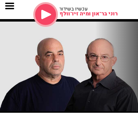
עכשיו בשידור
רוני בר־און ומיה זיו־וולף