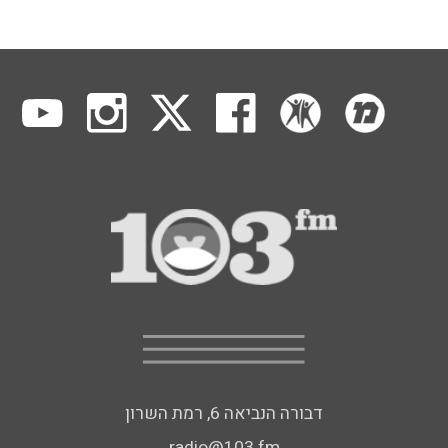
דבורה הנביאה 6, רמת השרון
radio@103.fm