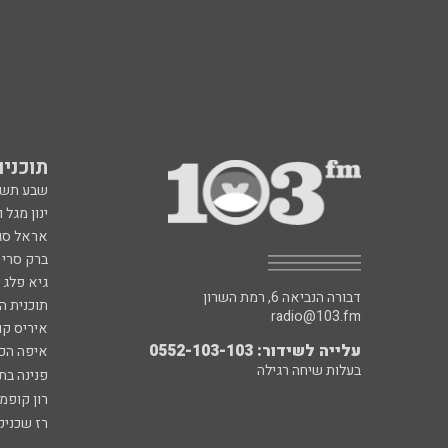
תוכניות fm
שבע תש
ינון מגל 
אראל סג"
ברק סרי 
גיא פלג
דבורה הנביאה 6, רמת השרון
תוכנית ה
radio@103.fm
איריס קו
עלייה לשידור: 0552-103-103
איפה הכ
בעלות שיחה רגילה
פנינה בת
רון קופמ
רז שכניק