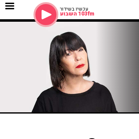
עכשיו בשידור
103fm השבוע