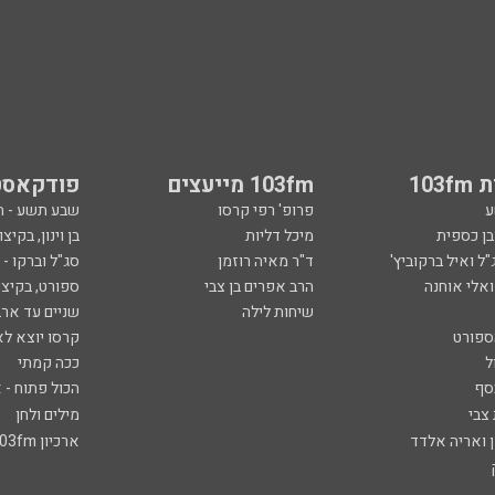
103
103fm מייעצים
פודקאסט
ע
פרופ' רפי קרסו
שבע תשע - 
ובן כספית
מיכל דליות
בן וינון, בקיצו
ל ואיל ברקוביץ'
ד"ר מאיה רוזמן
סג"ל וברקו -
ואלי אוחנה
הרב אפרים בן צבי
ספורט, בקיצו
שיחות לילה
שניים עד ארב
ספורט
קרסו יוצא לא
ל
ככה קמתי
סף
הכול פתוח - א
 צבי
מילים ולחן
ן ואריה אלדד
ארכיון 103fm