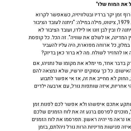
 את המוח שלו"
ף זמן יקר ברדיו ובטלוויזיה, כשאפשר לקרוא
בארבע שורות את תמצית העניין. חוק שירות הציבור מתנות 1979, ציטוט, מילה במילה: "ניתנה לעובד הציבור
ה לו ובין לבן זוגו או לילדו, ועובד הציבור לא
ן המדינה, או לשלם את שוויה". זה הכל. כל קופסת
 במלון, כל ארוחה מפוארת, היה עליו להעביר
או להחזיר לשולח. מה לא ברור כאן בדיוק?
 בדבר אחד, מי ימלא את מקומו של נתניהו, אם
האישום. כל כך עסוקים יורשיו, שלא נמצאה להם
 החוק לא מחייב את זה, אז אי אפשר לתבוע
 אחריות, איזה שותפות גורל, עם ארבעה ילדים
 שתקע אתכם איפשהו ולא אפשר לכם לפנות זמן
 מוכנים לפרסם ברגע זה את לוח הזמנים שלכם
ו נראה מי יהיה ראשון. תפרסמו את לוח הזמנים
יזה פגישות מדיניות הרות גורל ניהלתם, בזמן