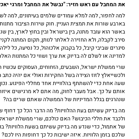
את המחבל עם ראש חזיר: "נבשל את המחבל ומרגי יאכל
למה לחפור, למה למלא עמודים שלמים בעיתונים, למה לשרו
באשר הוא עובד מתנה, בין בישראל ובין בחוץ לארץ, בין שניתנ
סירב לקבלה, ולא החזירה לאלתר לנותן, תקום המתנה לקניי
סיגרים שביבי קיבל, כל בקבוק אלכוהול, כל נסיעה, כל לילה
למדינה או לשלם לה בדיוק את ערך ושווי כל המתנות האלה 
שרי ממשלת ישראל, השבעים, הזחוחים, העסוקים עכשיו רק
ולכשייאלץ לזוז הצידה בשל החקירות ואולי אם יהיה כתב 
שעה אחת כדי להשתתף בהלוויית אחד מחללי הפיגוע. נכון,
אותם על כך. אבל מעבר לחוק, מה אתם לא מרגישים איזוהי
שנהרגים בגלל המדיניות של הממשלה שאתם שרים בה?
מה בדיוק עשיתם בעת ההלוויות? מה הדבר הכל כך דחוף
ולכבד את חללי הכיבוש? האם כולכם, שרי ממשלת ישראל,
של אתמול, כדי שנדע מה בדיוק עשיתם בשעת הלוויות? בוא
שלכם בזמן הלוויות. איזה ישיבות כל כך דחופות היו לכם? א