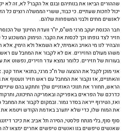
שההורים הביאו את בנותיהם ובנם אל הקבר? לא, זה לא י
יכול לחכות שעתיים. כי כבוד, ששרי הממשלה רוצים כל הזמ
לאנשים מתים ולבני המשפחות שלהם.
חבר הכנסת יעקב מרגי מש"ס, יו"ר וועדת החינוך של הכנ
חזיר לצד גופתו וכך לכסות את הקבר. הנימוק המשכנע כל 
והבהיר לנו מי האויב האמיתי, לא השמאל ולא הימין, אלא ה
משהו מעולם החזירים. אם לא לקבור את המחבל עם ראש ח
בעורות של חזירים. כלומר נמצא עדר חזירים, נפשוט את עו
אני מוכן לקבל את ההצעה של ח"כ מרגי, בתנאי אחד קטן. א
והאתניים, אז נקבור את המחבל עם ראש חזיר ונעטוף את גו
הראש, תחורר את תנוכי האוזניים שלך ותתקע בהם שיניים ש
כדרכם של הפראים באפריקה ובאמריקה התיכונה, ותרקוד 
ואז, הטירוף ייראה בסדר גמור. ובמקום לקבור את המחבל ס
את המוח שלו, כדי שלא יתערב באדמת הקודש ויטמא את ה
סוף סוף, בלי מנתח פלסטי, הסירה תל אביב את כיכר דיזנג
שאנשים טיפשים בנו ואנשים טיפשים אחרים ימצאו לה תחלי