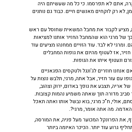
קרה, אתם לא תפרסמו. כי כל מה שעשיתם היה
ן, לא רק לוקחים מאנשים חיים. כבוד גם נותנים
סת, מציע לקבור את מחבל המשאית שחוסל עם ראש
כך של מרגי הוא שהמחבל החזיר אותנו למציאות
ם. ומרגי לא לבד. עוד הזויים ממחנהו מציעים עוד
זיר, אז לעטוף מהיום את גופות המחבלים
רם ונעטוף איתו את הגופות.
ם אנחנו חוזרים לג'ונגל ולטקסים הפגאניים
פו עם עור חזיר, אבל אתה, מרגי, תלבש נוצות על
ל אריה, תצבע את גופך באדום, ירוק וצהוב,
סביב מדורה תוך שאתה משמיע נהמות קצובות.
תם, אולי, ח"כ מרגי, בוא נבשל אותו ואתה תאכל
אדמה. מה אתה אומר, מרגי?.
וף, את הפרונקל המכוער מעל פניה, את המורסה,
ף גרוע עוד יותר. הכיכר האיומה ביותר