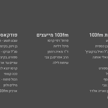
103
103fm מייעצים
פודקאסט
ע
פרופ' רפי קרסו
שבע תשע - 
ובן כספית
מיכל דליות
בן וינון, בקיצו
ל ואיל ברקוביץ'
ד"ר מאיה רוזמן
סג"ל וברקו -
ואלי אוחנה
הרב אפרים בן צבי
ספורט, בקיצו
שיחות לילה
שניים עד ארב
ספורט
קרסו יוצא לא
ל
ככה קמתי
סף
הכול פתוח - א
 צבי
מילים ולחן
ן ואריה אלדד
ארכיון 103fm