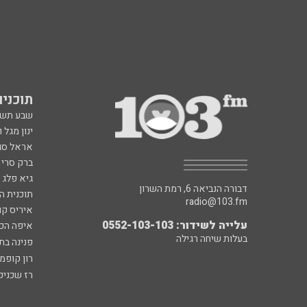
תוכניות fm
שבע תש
ינון מגל 
אראל סג"
ברק סרי 
גיא פלג
דבורה הנביאה 6, רמת השרון
תוכנית ה
radio@103.fm
איריס קו
עלייה לשידור: 0552-103-103
איפה הכ
בעלות שיחה רגילה
פנינה בת
רון קופמ
רז שכניק