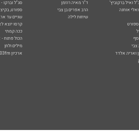
ל ואיל ברקוביץ'
ד"ר מאיה רוזמן
סג"ל וברקו -
ואלי אוחנה
הרב אפרים בן צבי
ספורט, בקיצו
שיחות לילה
שניים עד ארב
ספורט
קרסו יוצא לא
ל
ככה קמתי
סף
הכול פתוח - א
 צבי
מילים ולחן
ן ואריה אלדד
ארכיון 103fm