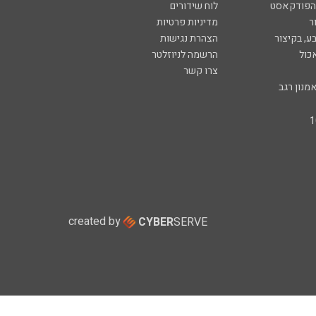
 הפודקאסט
לוח שידורים
ר
מדיניות פרטיות
ע, בקיצור
הצהרת נגישות
כול
הרשמה לניוזלטר
צרו קשר
מנון רגב
created by
CYBER
SERVE