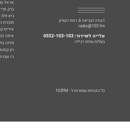
אראל סג"
ברק סרי 
גיא פלג
דבורה הנביאה 6, רמת השרון
תוכנית ה
radio@103.fm
איריס קו
עלייה לשידור: 0552-103-103
איפה הכ
בעלות שיחה רגילה
פנינה בת
רון קופמ
רז שכניק
כל הזכויות שמורות ל - 103FM