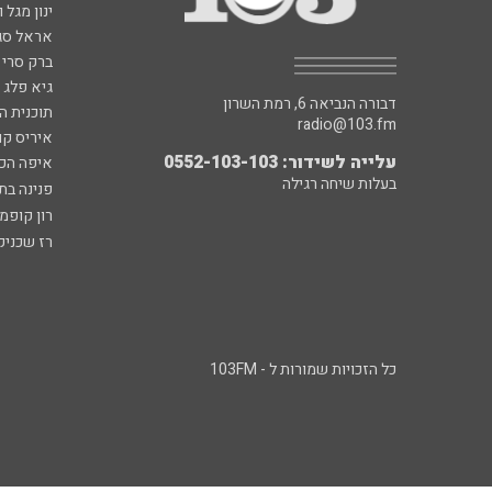
ינון מגל 
אראל סג"
ברק סרי 
גיא פלג
דבורה הנביאה 6, רמת השרון
תוכנית ה
radio@103.fm
איריס קו
עלייה לשידור: 0552-103-103
איפה הכ
בעלות שיחה רגילה
פנינה בת
רון קופמ
רז שכניק
כל הזכויות שמורות ל - 103FM