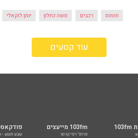
חומוס
רכבים
משה כחלון
יומן לוקאלי
עוד קטעים
103
103fm מייעצים
פודקאסט
ע
פרופ' רפי קרסו
שבע תשע - 