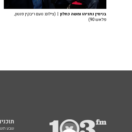
בנימין נתניהו ומשה כחלון
| (צילום: נועם ריבקין פנטון,
פלאש 90)
תוכניות fm
שבע תש