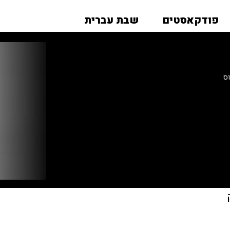
פודקאסטים
שבת עברית
וס