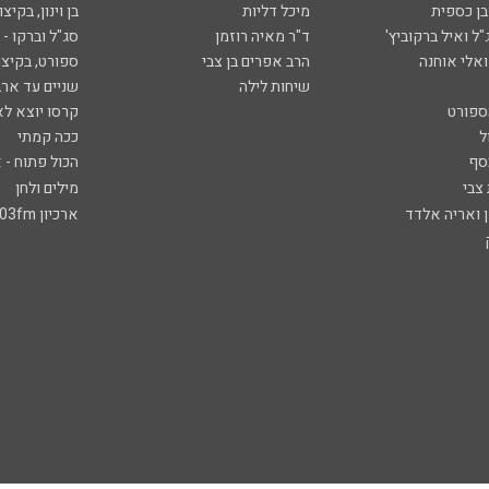
ובן כספית
מיכל דליות
בן וינון, בקיצו
ל ואיל ברקוביץ'
ד"ר מאיה רוזמן
סג"ל וברקו -
ואלי אוחנה
הרב אפרים בן צבי
ספורט, בקיצו
שיחות לילה
שניים עד ארב
ספורט
קרסו יוצא לא
ל
ככה קמתי
סף
הכול פתוח - א
 צבי
מילים ולחן
ן ואריה אלדד
ארכיון 103fm