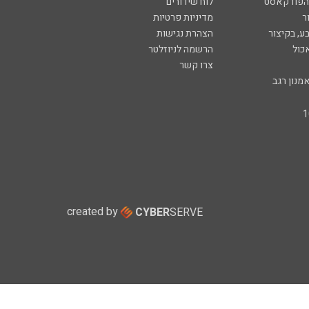
 הפודקאסט
לוח שידורים
ר
מדיניות פרטיות
ע, בקיצור
הצהרת נגישות
כול
הרשמה לניוזלטר
צרו קשר
מנון רגב
created by
CYBER
SERVE