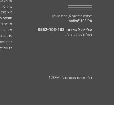
אראל סג"
ברק סרי 
גיא פלג
דבורה הנביאה 6, רמת השרון
תוכנית ה
radio@103.fm
איריס קו
עלייה לשידור: 0552-103-103
איפה הכ
בעלות שיחה רגילה
פנינה בת
רון קופמ
רז שכניק
כל הזכויות שמורות ל - 103FM