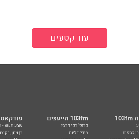
עוד קטעים
103
103fm מייעצים
פודקאסט
ע
פרופ' רפי קרסו
שבע תשע - 
ובן כספית
מיכל דליות
בן וינון, בקיצו