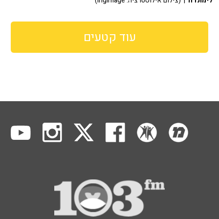
לימונדה
| (צילום אילוסטרציה: ingimage)
עוד קטעים