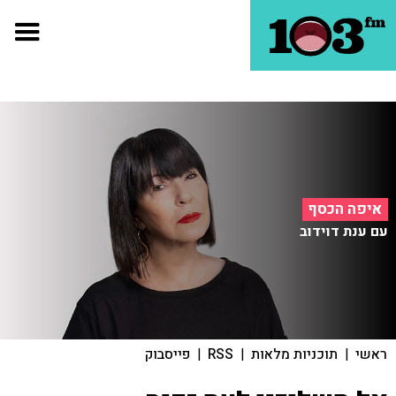
איפה הכסף
עם ענת דוידוב
ראשי
|
תוכניות מלאות
|
RSS
|
פייסבוק