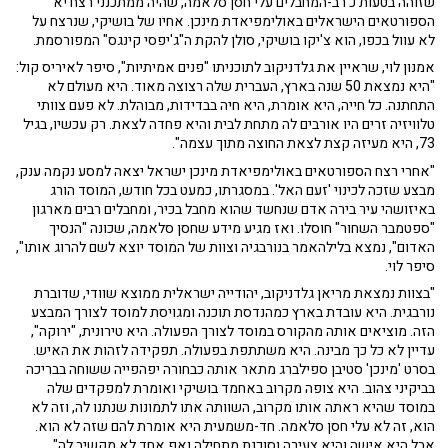
שזוהה בטעות כ רב-המחבלים עלי חסן סלאמה, שהיה ממתכנני רצח יא'
הספורטאים הישראלים באולימפיאדת מינכן. אחיו של בושיקי, שנרצח על
לא עוול בכפו, הוא צ'יקו בושיקי, סולן להקת ה"ג'יפסי קינגס" המפורסמת.
אמנון לוי, שראיין את גלדניקוב לתוכניתו "פנים אמיתיות", סיפר לאיריס קול:
"היא נמצאת 50 שנה בארץ, העברית שלה רצוצה מאוד. היא מעולם לא
התחתנה. כל חייה, היא אומרת, היא חיה בבדידות, מבוהלת. לא פעם צוותי
טלוויזיה זרים היו אורבים לה מתחת לבית והיא פחדה לצאת. רק עכשיו, בגיל
73, היא מעיזה קצת לצאת החוצה מתוך עצמה".
"אחרי רצח הספורטאים באולימפיאדת מינכן ישראל יצאה למסע נקמה ענק,
מבצע שזכה לכינוי 'זעם האל'. במסגרתו, כמעט בכל חודש, המוסד הורג
באיזושהי עיר בירה אדם שנחשד שהוא מחבל בכיר, ומחבלים רבים מארגון
"ספטמבר השחור" חוסלו. ואז מגיע מידע שחסן סלאמה, שכונה "הנסיך
האדום", נמצא בלילהאמר בנורבגיה וצוות של המוסד יוצא לשם להרוג אותו",
סיפר לוי.
"בצוות נמצאת מריאן גלדניקוב, יהודייה ישראלית ממוצא שוודי, שדוברת
נורבגית. היא עובדת בארץ כמהנדסת תוכנה ומגויסת למוסד לצורך המבצע
הזה. מוציאים אותה מהקורס במוסד לצורך הפעולה. היא טירונית, "ירוקה",
עדיין לא כל כך מבינה. היא משתתפת בפעולה. תפקידה לזהות את האיש.
בסרט 'מינכן' סטיבן ספילברג מתאר אותה כבחורה יפהפייה ששוחה בבריכה
בביקיני צהוב. היא צופה מקרוב באחמד בושיקי ואומרת למפקדים שלה
במוסד שהיא ראתה אותו מקרוב, השוותה אתו לתמונות שנתנו לה, וזה לא
הוא, זה לא עלי חסן סלאמה. חד-משמעית היא אומרת להם שזה לא הוא.
אבל היא אישה והיא צעירה וסוכנת מתחילה ואף אחד לא מקשיב לה".