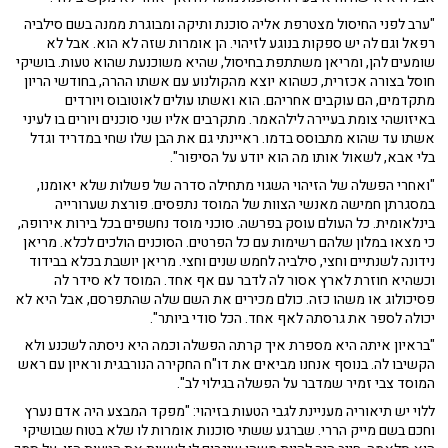
"ערב לפני החיסול מצטרפת אליה סוכנת ותיקה ומבוגרת ממנה בשם סילביה
רפאל וגם לה יש ספקות בנוגע לזיהוי. הן אומרות שזה לא הוא. אבל לא
שומעים להן, ומריאן משתתפת בחיסול, שהיא משוכנעת שהוא טעות. בושיקי
חוסל בצורה אכזרית, כשהוא יוצא מהקולנוע עם אשתו ההרה, בחודשי הריון
מתקדמים, הם עוקבים אחריהם. הוא ואשתו עולים לאוטובוס ויורדים
באיזושהי צומת בעיירה לילהאמר. מתקרבים אליו שני סוכנים ויורים בו לעיני
אשתו עד שהוא מתבוסס בדמו. ראיינתי גם את הבן שלו שחי במדריד וגדל
בלי אבא, לשאול אותו מה הוא יודע על הסיפור".
"ואחרי הפשלה של הזיהוי השגוי מתחילה סדרה של פשלות שלא יאומנו,
במסגרתן חמישה מאנשי הצוות של המוסד נתפסים. פורצת שערורייה
בינלאומית. כל העולם עוסק בפרשה. סוכני מוסד נחשפים בכל בירות אירופה,
כי מצאו במלון שלהם רשימות עם כל הפרטים. הסוכנים הולכים לכלא. מריאן
נידונה לשנתיים וחצי, סילביה לחמש שנים וחצי. מריאן יושבת בכלא בבידוד
וכשהיא חוזרת לארץ אסור לה לדבר עם אף אחד. המוסד לא סידר לה
פסיכולוג או משהו כזה. כולם מכירים את השם שלה שהתפרסם, אבל היא לא
יכולה לספר את גרסתה לאף אחד. הכל סודי ביותר".
"בראיון איתה היא מספרת איך קרתה הפשלה וכמה היא ניסתה לשכנע ולא
הקשיבו לה. בנוסף אנחנו מביאים את דו"ח החקירה הנורבגית וראיון עם ראש
המוסד צבי זמיר שמדבר על הפשלה בגילוי לב".
ללוי יש תיאוריה מעניינת לגבי הטעות בזיהוי: "מפקד המבצע היה אדם נערץ
וחכם בשם מייק הררי. שברגע ששתי סוכנות אומרות לו שלא בטוח שבושיקי