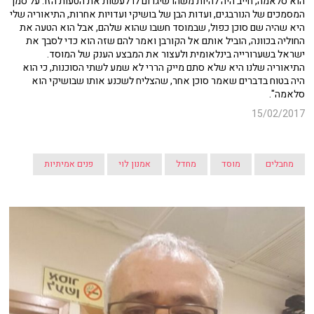
הוא סלאמה, חייב היה להיות משהו שיגרום לו לעשות את הטעות הזו. על סמך
המסמכים של הנורבגים, ועדות הבן של בושיקי ועדויות אחרות, התיאוריה שלי
היא שהיה שם סוכן כפול, שבמוסד חשבו שהוא שלהם, אבל הוא הטעה את
החוליה בכוונה, הוביל אותם אל הקורבן ואמר להם שזה הוא כדי לסבך את
ישראל בשערורייה בינלאומית ולעצור את המבצע הענק של המוסד.
התיאוריה שלנו היא שלא סתם מייק הררי לא שמע לשתי הסוכנות, כי הוא
היה בטוח בדברים שאמר סוכן אחר, שהצליח לשכנע אותו שבושיקי הוא
סלאמה".
15/02/2017
מחבלים
מוסד
מחדל
אמנון לוי
פנים אמיתיות