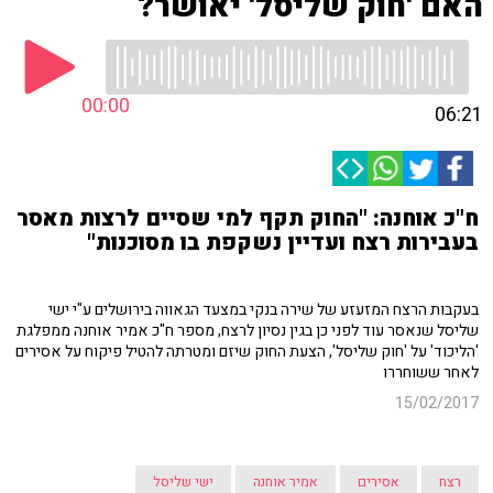
האם 'חוק שליסל' יאושר?
00:00
06:21
ח"כ אוחנה: "החוק תקף למי שסיים לרצות מאסר
בעבירות רצח ועדיין נשקפת בו מסוכנות"
בעקבות הרצח המזעזע של שירה בנקי במצעד הגאווה בירושלים ע"י ישי
שליסל שנאסר עוד לפני כן בגין נסיון לרצח, מספר ח"כ אמיר אוחנה ממפלגת
'הליכוד' על 'חוק שליסל', הצעת החוק שיזם ומטרתה להטיל פיקוח על אסירים
לאחר ששוחררו
15/02/2017
רצח
אסירים
אמיר אוחנה
ישי שליסל