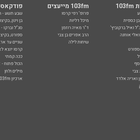
103
103fm מייעצים
פודקאסט
ע
פרופ' רפי קרסו
שבע תשע - 
ובן כספית
מיכל דליות
בן וינון, בקיצו
ל ואיל ברקוביץ'
ד"ר מאיה רוזמן
סג"ל וברקו -
ואלי אוחנה
הרב אפרים בן צבי
ספורט, בקיצו
שיחות לילה
שניים עד ארב
ספורט
קרסו יוצא לא
ל
ככה קמתי
סף
הכול פתוח - א
 צבי
מילים ולחן
ן ואריה אלדד
ארכיון 103fm