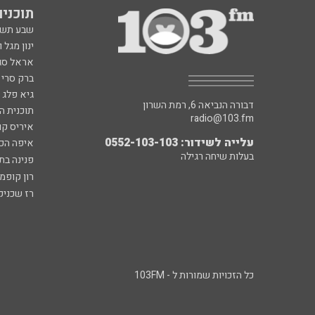
תוכניות fm
שבע תש
ינון מגל 
אראל סג"
ברק סרי 
גיא פלג
דבורה הנביאה 6, רמת השרון
תוכנית ה
radio@103.fm
איריס קו
עלייה לשידור: 0552-103-103
איפה הכ
בעלות שיחה רגילה
פנינה בת
רון קופמ
רז שכניק
כל הזכויות שמורות ל - 103FM