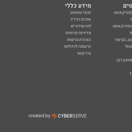
ים
מידע כללי
הפודקאסט
תנאי שימוש
ר
אודות הרדיו
 הפודקאסט
לוח שידורים
ר
מדיניות פרטיות
ע, בקיצור
הצהרת נגישות
כול
הרשמה לניוזלטר
צרו קשר
מנון רגב
created by
CYBER
SERVE