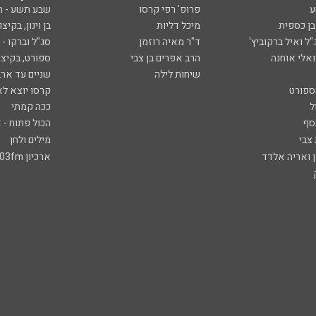
ע
פרופ' רפי קרסו
שבע תשע - 
ובן כספית
מיכל דליות
בן וינון, בקיצו
ל ואיל ברקוביץ'
ד"ר מאיה רוזמן
סג"ל וברקו -
ואלי אוחנה
הרב אפרים בן צבי
ספורט, בקיצו
שיחות לילה
שניים עד ארב
ספורט
קרסו יוצא לא
ל
ככה קמתי
סף
הכול פתוח - א
 צבי
מילים ולחן
ן ואריה אלדד
ארכיון 103fm