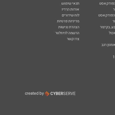
הפודקאסט
תנאי שימוש
ר
אודות הרדיו
 הפודקאסט
לוח שידורים
ר
מדיניות פרטיות
ע, בקיצור
הצהרת נגישות
כול
הרשמה לניוזלטר
צרו קשר
מנון רגב
created by
CYBER
SERVE