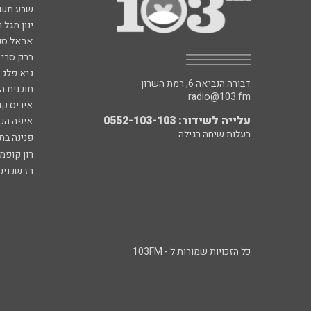
שבע תש
ינון מגל 
אראל סג"
ברק סרי 
גיא פלג
דבורה הנביאה 6, רמת השרון
תוכנית ה
radio@103.fm
איריס קו
עלייה לשידור: 0552-103-103
איפה הכ
בעלות שיחה רגילה
פנינה בת
רון קופמ
רז שכניק
כל הזכויות שמורות ל - 103FM