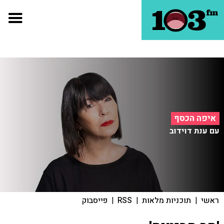
איפה הכסף
עם ענת דוידוב
ראשי
|
תוכניות מלאות
|
RSS
|
פייסבוק