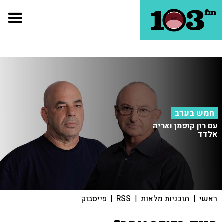
חמש בערב
עם רון קופמן ואריה
אלדד
ראשי
|
תוכניות מלאות
|
RSS
|
פייסבוק