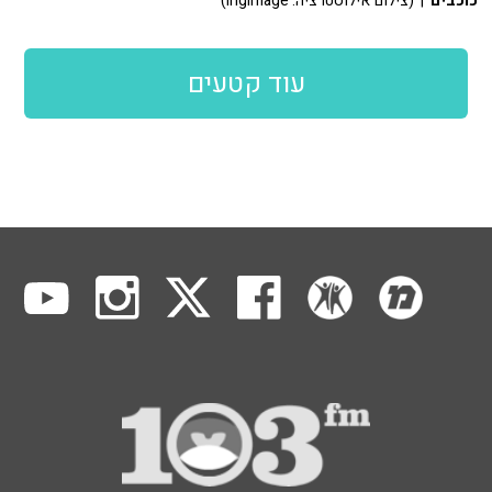
כוכבים
| (צילום אילוסטרציה: ingimage)
עוד קטעים