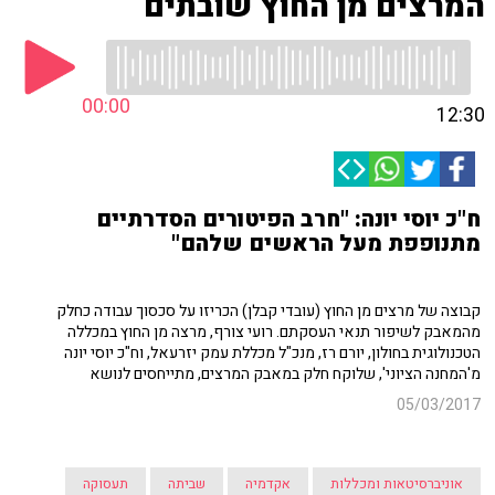
המרצים מן החוץ שובתים
00:00
12:30
ח"כ יוסי יונה: "חרב הפיטורים הסדרתיים
מתנופפת מעל הראשים שלהם"
קבוצה של מרצים מן החוץ (עובדי קבלן) הכריזו על סכסוך עבודה כחלק
מהמאבק לשיפור תנאי העסקתם. רועי צורף, מרצה מן החוץ במכללה
הטכנולוגית בחולון, יורם רז, מנכ"ל מכללת עמק יזרעאל, וח"כ יוסי יונה
מ'המחנה הציוני', שלוקח חלק במאבק המרצים, מתייחסים לנושא
05/03/2017
אוניברסיטאות ומכללות
אקדמיה
שביתה
תעסוקה