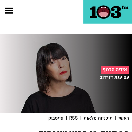
איפה הכסף
עם ענת דוידוב
ראשי
|
תוכניות מלאות
|
RSS
|
פייסבוק