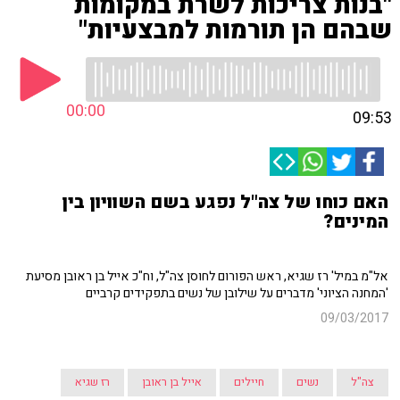
"בנות צריכות לשרת במקומות
שבהם הן תורמות למבצעיות"
00:00
09:53
האם כוחו של צה"ל נפגע בשם השוויון בין
המינים?
אל"מ במיל' רז שגיא, ראש הפורום לחוסן צה"ל, וח"כ אייל בן ראובן מסיעת
'המחנה הציוני' מדברים על שילובן של נשים בתפקידים קרביים
09/03/2017
צה"ל
נשים
חיילים
אייל בן ראובן
רז שגיא