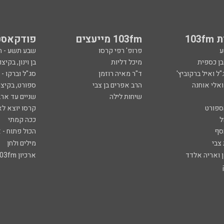
103
103fm מייעצים
פודקאסט
ע
פרופ' רפי קרסו
שבע תשע - 
ובן כספית
מיכל דליות
בן וינון, בקיצו
ל ואיל ברקוביץ'
ד"ר מאיה רוזמן
סג"ל וברקו -
ואלי אוחנה
הרב אפרים בן צבי
ספורט, בקיצו
שיחות לילה
שניים עד ארב
ספורט
קרסו יוצא לא
ל
ככה קמתי
סף
הכול פתוח - א
 צבי
מילים ולחן
ן ואריה אלדד
ארכיון 103fm