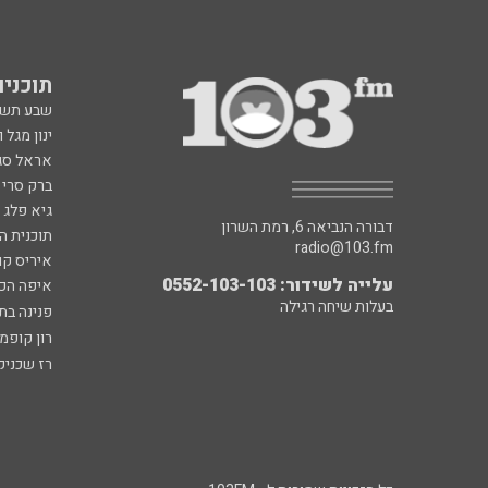
תוכניות fm
שבע תש
ינון מגל 
אראל סג"
ברק סרי 
גיא פלג
דבורה הנביאה 6, רמת השרון
תוכנית ה
radio@103.fm
איריס קו
עלייה לשידור: 0552-103-103
איפה הכ
בעלות שיחה רגילה
פנינה בת
רון קופמ
רז שכניק