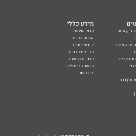
ים
מידע כללי
הפודקאסט
תנאי שימוש
ר
אודות הרדיו
 הפודקאסט
לוח שידורים
ר
מדיניות פרטיות
ע, בקיצור
הצהרת נגישות
כול
הרשמה לניוזלטר
צרו קשר
מנון רגב