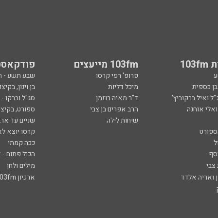
103
103fm מייעצים
פודקאסט
ע
פרופ' רפי קרסו
שבע תשע - 
ובן כספית
מיכל דליות
בן וינון, בקיצו
ל ואיל ברקוביץ'
ד"ר מאיה רוזמן
סג"ל וברקו -
ואלי אוחנה
הרב אפרים בן צבי
ספורט, בקיצו
שיחות לילה
שניים עד ארב
ספורט
קרסו יוצא לא
ל
ככה קמתי
סף
הכול פתוח - א
 צבי
מילים ולחן
ן ואריה אלדד
ארכיון 103fm