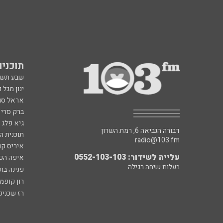
תוכניות fm
שבע תש
ינון מגל 
אראל סג"
ברק סרי 
גיא פלג
דבורה הנביאה 6, רמת השרון
תוכנית ה
radio@103.fm
איריס קו
עלייה לשידור: 0552-103-103
איפה הכ
בעלות שיחה רגילה
פנינה בת
רון קופמ
רז שכניק