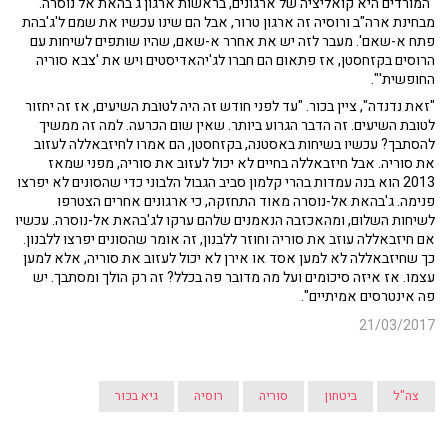
"המורדים היא קואליציה של ארגונים, בראשות ארגון ג'בהאת אל נוסרה.
מבחינת ארה"ב ורוסיה זה ארגון טרור, אבל הם שינו עכשיו את שמם ל'ג'בהת
פתח א-שאם'. מעבר לזה יש את אחרר א-שאם, שהיו שותפים לשיחות עם
הרוסים בקזחסטן, אז פתאום הם חברו לג'יהאדיסטים ויש את 'צבא סוריה
החופשית'".
"זאת נדנדה", ציין בכור. "עד לפני חודש זה היה לטובת השיעים, אז זה יחזור
לטובת השיעים. זה הדבר הגרוע ביותר. שאין שום הכרעה. למה זה ממשיך
להסתבך? עכשיו בשיחות באסטנה, בקזחסטן, הם אמרו לחיזבאללה לעזוב
את סוריה. אבל חיזבאללה בחיים לא יכול לעזוב את סוריה, מפני שמאז
2013 הוא בנה עמדות בהרי קלמון סביב הגבול הלבוני כדי שהסונים לא יפרצו
פנימה. ג'בהאת אל-נוסרה מאוד התחזקה, כי ארגונים אחרים הצטרפו
לשיחות השלום, ומהאכזבה הנאמנים שלהם ערקו לג'בהאת אל-נוסרה. עכשיו
אם חיזבאללה עוזב את סוריה וחוזר ללבנון, זה אומר שהסונים יפרצו ללבנון.
כך שחיזבאללה לא למען אסד או אירן לא יכול לעזוב את סוריה, אלא למען
עצמו. אז איזה סיכומים ועל מה מדובר פה בכלל? זה רק הולך ומסתבך. יש
פה אינטרסים אמיתיים".
21/03/2017
צה"ל
ביטחון
סוריה
רוסיה
גיא בכור