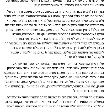
על הפלת מזל"ט ישראלי באזור קונייטרה. כמו כן דווח על תקיפה נוספת של
חיל האוויר בסוריה ועל חיסולו של איש מיליציות בגולן.
המזרחן ד"ר גיא בכור, ניתח את המצב בשיחה עם ניסים משעל ודרור רפאל:
"המצב בסוריה רק הולך ומסתבך ואנחנו לא אמורים להתערב. אנחנו לא סונים
ולא שיעים. אני רואה את ההתערבויות האלה האחרונות כדבר לא רצוי. הרי
חיזבאללה כבר יושב בתוך סוריה והכל עובר אליהם. אז על מה אנחנו מדברים
פה בכלל? זו מין מצגת כזאת של חיסול נשק שובר שוויון או לא שובר שוויון.
עדיף לא להתערב ולהגיע להסכמים סודיים ושקטים עם הרוסים, ויש לנו
יכולות לעשות את זה. לא צריך להתערב כי הם הרי עושים את העבודה
בשבילנו. לא צריך להפריע לאויבים שלנו לתלות את עצמם. הם עושים את זה
כל כך מוצלח, למה צריך להפריע להם? המעורבות שלנו מאפשרת להם
להפנות את תשומת הלב אלינו. נמנענו מזה 6 שנים. למה להפריע עכשיו
ולקלקל? אני באמת לא מבין".
על הראיון העיתונאי בו הזהיר נשיא סוריה בשאר אל-אסד את ישראל
מתקיפות נוספות, אמר בכור: "להערכתי מה שבשאר אל-אסד אמר בראיון
הזה, והוא באמת במצוקה, זה תעזבו אותי, והרוסים יסדרו את הדברים בשקט
עם ישראל. כנראה שיש אי-הבנות, צריך לחדד את הדברים הללו, ואני מעריך
שכך יקרה, בלי שנשמע על זה בתקשורת. כי יש לנו אפיקי הגעה מצוינים אל
פוטין, כמו שיש לבשאר, לחיזבאללה ולאירן, והוא (פוטין) מושך בחוטים. אני
מניח שהדברים יסתדרו".
משעל אמר שהפרשנים מדברים על צמצום מרחב התמרון הישראלי ביכולת
הפעלת חיל האוויר. ד"ר בכור הגיב: "הם רואים את זה בפריזמה הקטנה שלנו,
אבל לא את התמונה כולה, שהיא כמובן שונה. אסד והרוסים נמצאים בצרה