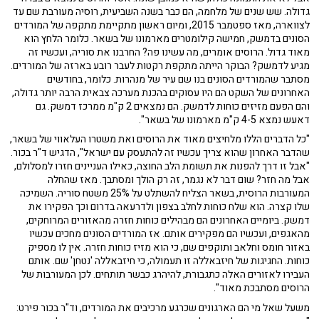
גדולה. שש שנים של מלחמה, הם כבר בשנה השביעית, רוסיה מעורבת שם עד
לצווארה, מאז ספטמבר 2015, ומיום ראשון מתקיימת מתקפה של המורדים
הסונים בדמשק, חמישה קילומטרים מארמונו של בשאר. כלומר הלחץ הוא
מאוד גדול. הרוסים אומרים, מה עשינו פה? החרבנו את סוריה, ועכשיו זה
מגיע לדמשק? הבוקר הייתה מתקפת רקטות לעבר רובע בארזה של המורדים.
מסתבר שהמורדים הסונים בנו שם עיר של מנהרות. כלומר, בחודשים
האחרונים של השקט הם היו עסוקים בהכנת מערכה צבאית הרבה יותר גדולה,
והם הפעם מזיזים כוחות לדמשק. הם נמצאים 2 ק"מ ממרכז דמשק. גם
דאעש נמצא 4-5 ק"מ מארמונו של בשאר".
"כל הדברים הללו מלחיצים מאוד את הרוסים ואת משטרו העלאווי של בשאר,
שהדבר האחרון שהוא צריך עכשיו זה להתעסק עם ישראל", הדגיש ד"ר בכור.
"אבל זו דרך להפנות את תשומת הלב החוצה, כאילו העניינים חזרו למסלולם,
אבל מה חזר? שום דבר לא נגמר, זה רק הולך ומסתבך. מאז שהחלה
המעורבות הרוסית, בשאר הצליח להשתלט על 25% משטח סוריה. השמיכה
שלו קצרה. הוא שלח כוחות לחלב בצפון ולדרעאה בדרום וכך הפקירו את
דמשק. ביומיים האחרונים הם מבהילים כוחות חזרה מהאזורים המרוחקים,
מהאגפים, ועכשיו הם מפקירים אותם. אז המורדים הסונים מחכים עכשיו
באזור חומס וחלאב ותוקפים שם, כי הוא מזיז כוחות חזרה. אין לו מספיק
כוחות. החגיגות של חיזבאללה זו תעמולה, כי חיזבאללה 'נטחן' שם. אותם
העבירו לאזורים האלה כתגבורת, להיהרג כבשר תותחים. לכן המעורבות של
הרוסים מסתבכת מאוד".
משעל שאל מי הם הארגונים שכרגע מרכיבים את המורדים, וד"ר בכור פירט: