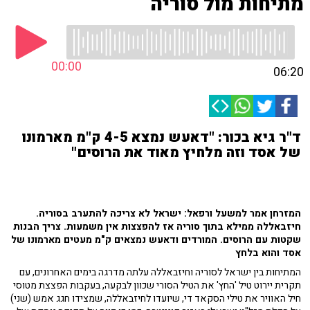
מתיחות מול סוריה
00:00
06:20
ד"ר גיא בכור: "דאעש נמצא 4-5 ק"מ מארמונו
של אסד וזה מלחיץ מאוד את הרוסים"
המזרחן אמר למשעל ורפאל: ישראל לא צריכה להתערב בסוריה.
חיזבאללה ממילא בתוך סוריה אז להפצצות אין משמעות. צריך הבנות
שקטות עם הרוסים. המורדים ודאעש נמצאים ק"מ מעטים מארמונו של
אסד והוא בלחץ
המתיחות בין ישראל לסוריה וחיזבאללה עלתה מדרגה בימים האחרונים, עם
תקרית יירוט טיל 'החץ' את הטיל הסורי שכוון לבקעה, בעקבות הפצצת מטוסי
חיל האוויר את טילי הסקאד די, שיועדו לחיזבאללה, שמצידו חגג אמש (שני)