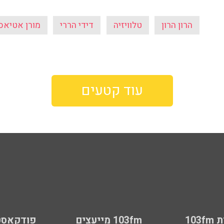
הרון הרון
טלוויזיה
דידי הררי
מורן אטיאס
עוד קטעים
103
103fm מייעצים
פודקאסט