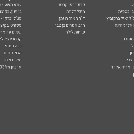
ע
פרופ' רפי קרסו
שבע תשע - 
ובן כספית
מיכל דליות
בן וינון, בקיצו
ל ואיל ברקוביץ'
ד"ר מאיה רוזמן
סג"ל וברקו -
ואלי אוחנה
הרב אפרים בן צבי
ספורט, בקיצו
שיחות לילה
שניים עד ארב
ספורט
קרסו יוצא לא
ל
ככה קמתי
סף
הכול פתוח - א
 צבי
מילים ולחן
ן ואריה אלדד
ארכיון 103fm