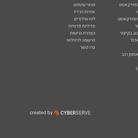
הפודקאסט
תנאי שימוש
ר
אודות הרדיו
 הפודקאסט
לוח שידורים
ר
מדיניות פרטיות
ע, בקיצור
הצהרת נגישות
כול
הרשמה לניוזלטר
צרו קשר
מנון רגב
created by
CYBER
SERVE