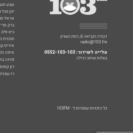
שבע תש
ינון מגל 
אראל סג"
ברק סרי 
גיא פלג
דבורה הנביאה 6, רמת השרון
תוכנית ה
radio@103.fm
איריס קו
עלייה לשידור: 0552-103-103
איפה הכ
בעלות שיחה רגילה
פנינה בת
רון קופמ
רז שכניק
כל הזכויות שמורות ל - 103FM