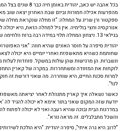
בכל אהבה יש כאב, יהודית
מהפרעות אכילה חמורות וביום שבת האחרון יצאה שוב מא
ספקטור ורן שריג על המחלה: "זו מחלה שנקראת מחלה שקר
בגילאי 13. ניצחון המחלה תלוי במידה רבה ברוח הלחימה של החולה וגם של ההורים".
יהודית סיפרה על חוסר האונים שהיא חווה: "אני האפוטרופו
שחותמת כשהיא מתאשפזת ואחרי יומיים היא יכולה לצאת 
ונשברות. הן מרגישות שהן עולות במשקל. פוחדות לעלות גר
לוקחות את המזוודה ומשתחררות. במקרה של קארין התחננ
למרות סכנת החיים, היא שוחררה. מה שאני דורשת זה חוק 
לנו!".
כאשר נשאלה איך קארין מתנהלת לאחר יציאתה מאשפוז, ענ
יודעת שזה המקום שאני בתור אימא לא יכולה להגיד לה 'אל
במדרגות הבית ובוכה שהיא רעבה ואני לא יכולה לפתוח לה
והשכל מתבלבלים. זה מראה נורא".
"לרוב היא גרה איתי", סיפרה יהודית: "היא הולכת לשירותים