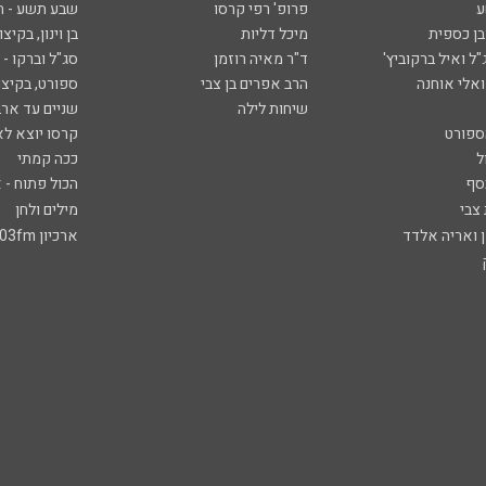
ע
פרופ' רפי קרסו
שבע תשע - 
ובן כספית
מיכל דליות
בן וינון, בקיצו
ל ואיל ברקוביץ'
ד"ר מאיה רוזמן
סג"ל וברקו -
ואלי אוחנה
הרב אפרים בן צבי
ספורט, בקיצו
שיחות לילה
שניים עד ארב
ספורט
קרסו יוצא לא
ל
ככה קמתי
סף
הכול פתוח - א
 צבי
מילים ולחן
ן ואריה אלדד
ארכיון 103fm