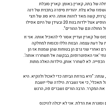
 באומן חיה כבר 8 שנים בצל המחלה של בתה, קארין באומן. קארין סובלת
שפוז שלא צלח. יהודית סיפרה בתכנית של דנה
נית, קשה מאד לזהות אותה. היא סוג של חצי
אנורקסיה וחצי בולימיה. אין גיל למחלה הזאת, היא יכולה להופיע אצל ילדות בנות 20 ובעידן של היום אפילו
ס של קארין ועדיין אסור לי להאכיל אותה. אני זו
על דעת עצמה. הבנות הללו נכנסות למחלקה
ם ואחרי שני גרם הן בטוחות שהן שמנות אז הן
תי 'אני האפוטרופוס, בבקשה אל תשחררו אותה'.
הכפייה. לא לשחרר אותן, הילדות האלה מתות
תה: "היא בורחת הביתה כדי לאכול ולהקיא. היא
 תאכלי', כי אני נשברת. הילדה שלי יושבת
 את המקרר. הרבה הורים נשברים פה, הרגש
 וסוגרת את הדלת. אני לא יכולה להיכנס