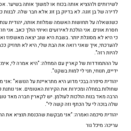
לשירותים ולהוציא אותה בכוח או למשוך אותה בשיער. אס
לדירה של בן זוגה. לא בדיוק בן זוג אלא חבר שלה. לבנות כ
כשנשאלה על תחושות האשמה שמלוות אותה, יהודית ענתה
חסרת אונים. אני הולכת לאירועים ואיתי הולך כאב. אני ח
כי היא לא מסוגלת יותר. בשבת היא שוב יצאה מאשפוז ואני
להערכתי, איך שאני רואה את הבת שלי, היא לא תחזיק ככה.
להיות רזה".
על ההתמודדות של קארין עם המחלה: "היא אמרה לי, אימא 
ידיים, תנוחי, תני לי למות בשקט".
יהודית סיפרה בבכי מדוע היא מתראיינת על הנושא" :אני 
שחולות במחלה ומכירות את הקירות האטומים. אני נותנת קו
הרבה מאד בנות הולכות לעולמן. יש לקארין חברה מאד ט
שלה בוכה לי על הכתף וזה קשה לי".
יהודית סיכמה ואמרה: "אני מבקשת שהכנסת תוציא את החו
עריכה: מיכל גור