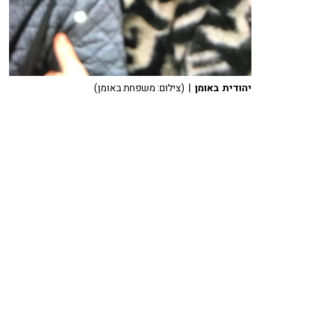
יהודית באומן
| (צילום: משפחת באומן)