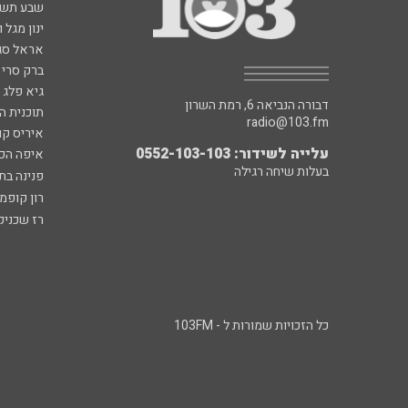
שבע תש
ינון מגל 
אראל סג"
ברק סרי 
גיא פלג
דבורה הנביאה 6, רמת השרון
תוכנית ה
radio@103.fm
איריס קו
עלייה לשידור: 0552-103-103
איפה הכ
בעלות שיחה רגילה
פנינה בת
רון קופמ
רז שכניק
כל הזכויות שמורות ל - 103FM