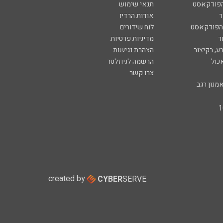
הפודקאסט
תנאי שימוש
ר
אודות הרדיו
 הפודקאסט
לוח שידורים
ר
מדיניות פרטיות
ע, בקיצור
הצהרת נגישות
כול
הרשמה לניוזלטר
צרו קשר
מנון רגב
created by
CYBER
SERVE