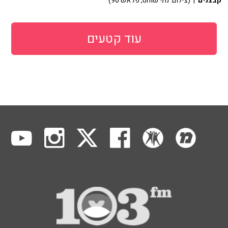
קבצנים
| (צילום: נתי שוחט, פלאש 90)
עוד קטעים