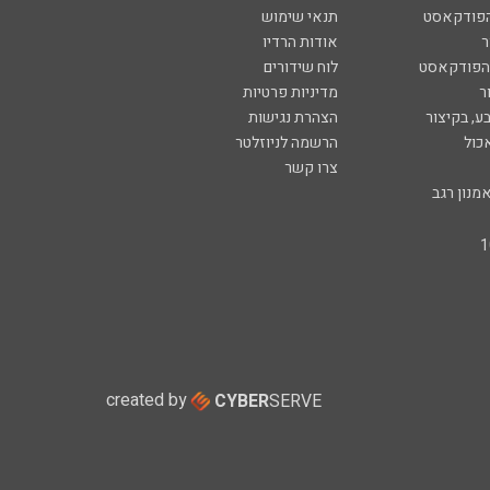
הפודקאסט
תנאי שימוש
ר
אודות הרדיו
 הפודקאסט
לוח שידורים
ר
מדיניות פרטיות
ע, בקיצור
הצהרת נגישות
כול
הרשמה לניוזלטר
צרו קשר
מנון רגב
created by
CYBER
SERVE