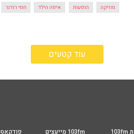
מוזיקה
הופעות
איפה הילד
חמי רודנר
עוד קטעים
103
103fm מייעצים
פודקאסט