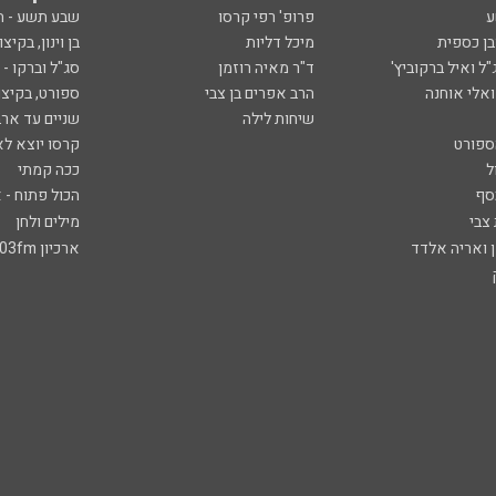
ע
פרופ' רפי קרסו
שבע תשע - 
ובן כספית
מיכל דליות
בן וינון, בקיצו
ל ואיל ברקוביץ'
ד"ר מאיה רוזמן
סג"ל וברקו -
ואלי אוחנה
הרב אפרים בן צבי
ספורט, בקיצו
שיחות לילה
שניים עד ארב
ספורט
קרסו יוצא לא
ל
ככה קמתי
סף
הכול פתוח - א
 צבי
מילים ולחן
ן ואריה אלדד
ארכיון 103fm