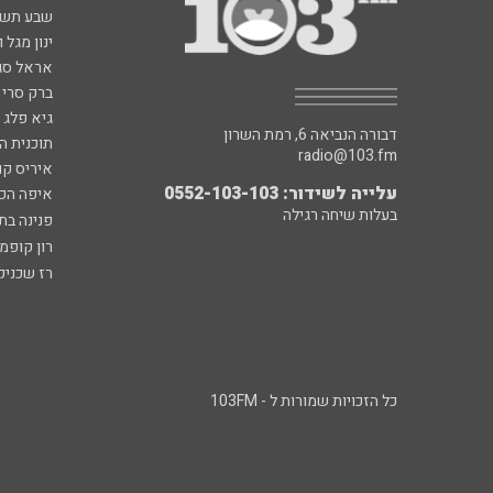
שבע תש
ינון מגל 
אראל סג"
ברק סרי 
גיא פלג
דבורה הנביאה 6, רמת השרון
תוכנית ה
radio@103.fm
איריס קו
עלייה לשידור: 0552-103-103
איפה הכ
בעלות שיחה רגילה
פנינה בת
רון קופמ
רז שכניק
כל הזכויות שמורות ל - 103FM