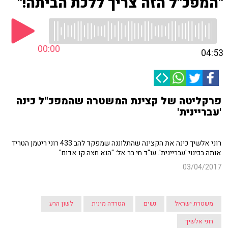
"המפכ"ל הזה צריך ללכת הביתה!"
00:00
04:53
פרקליטה של קצינת המשטרה שהמפכ"ל כינה
'עבריינית'
רוני אלשיך כינה את הקצינה שהתלוננה שמפקד להב 433 רוני ריטמן הטריד
אותה בכינוי 'עבריינית'. עו"ד חי בר אל: "הוא חצה קו אדום"
03/04/2017
משטרת ישראל
נשים
הטרדה מינית
לשון הרע
רוני אלשיך