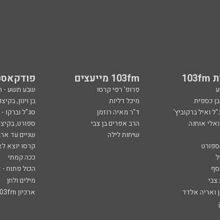
103
103fm מייעצים
פודקאסט
ע
פרופ' רפי קרסו
שבע תשע - 
ובן כספית
מיכל דליות
בן וינון, בקיצו
ל ואיל ברקוביץ'
ד"ר מאיה רוזמן
סג"ל וברקו -
ואלי אוחנה
הרב אפרים בן צבי
ספורט, בקיצו
שיחות לילה
שניים עד ארב
ספורט
קרסו יוצא לא
ל
ככה קמתי
סף
הכול פתוח - א
 צבי
מילים ולחן
ן ואריה אלדד
ארכיון 103fm