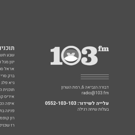
תוכניות fm
שבע תש
ינון מגל 
אראל סג"
ברק סרי 
גיא פלג
דבורה הנביאה 6, רמת השרון
תוכנית ה
radio@103.fm
איריס קו
עלייה לשידור: 0552-103-103
איפה הכ
בעלות שיחה רגילה
פנינה בת
רון קופמ
רז שכניק