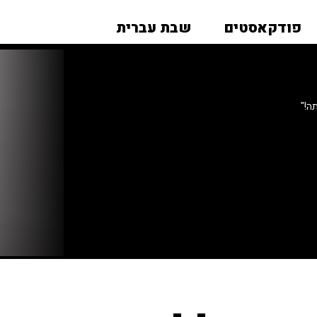
פודקאסטים
שבת עברית
ה!"