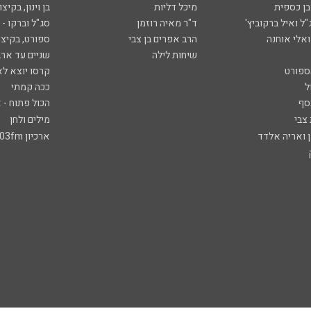
ובן כספית
מיכל דליות
בן וינון, בקיצו
ל ואיל ברקוביץ'
ד"ר מאיה רוזמן
סג"ל וברקו -
ואלי אוחנה
הרב אפרים בן צבי
ספורט, בקיצו
שיחות לילה
שניים עד ארב
ספורט
קרסו יוצא לא
ל
ככה קמתי
סף
הכול פתוח - א
 צבי
מילים ולחן
ן ואריה אלדד
ארכיון 103fm