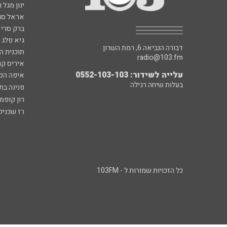
ינון מגל 
אראל סג"
ברק סרי 
גיא פלג
דבורה הנביאה 6, רמת השרון
תוכנית ה
radio@103.fm
איריס קו
עלייה לשידור: 0552-103-103
איפה הכ
בעלות שיחה רגילה
פנינה בת
רון קופמ
רז שכניק
כל הזכויות שמורות ל - 103FM