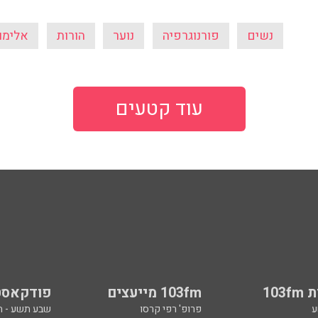
נשים
פורנוגרפיה
נוער
הורות
אלימו
עוד קטעים
103
103fm מייעצים
פודקאסט
ע
פרופ' רפי קרסו
שבע תשע - 