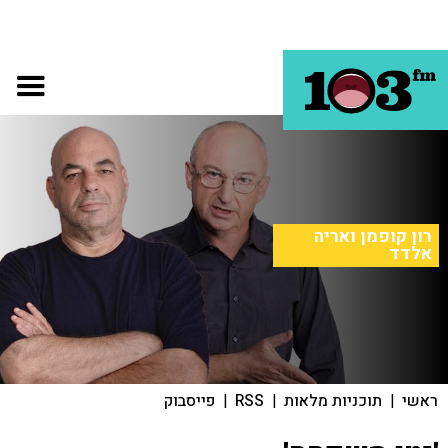
רון קופמן ואריה
אלדד
ראשי
|
תוכניות מלאות
|
RSS
|
פייסבוק