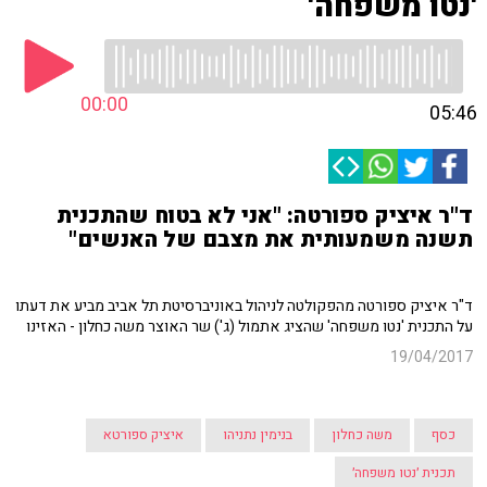
'נטו משפחה'
00:00
05:46
ד"ר איציק ספורטה: "אני לא בטוח שהתכנית
תשנה משמעותית את מצבם של האנשים"
ד"ר איציק ספורטה מהפקולטה לניהול באוניברסיטת תל אביב מביע את דעתו
על התכנית 'נטו משפחה' שהציג אתמול (ג') שר האוצר משה כחלון - האזינו
19/04/2017
כסף
משה כחלון
בנימין נתניהו
איציק ספורטא
תכנית ׳נטו משפחה׳