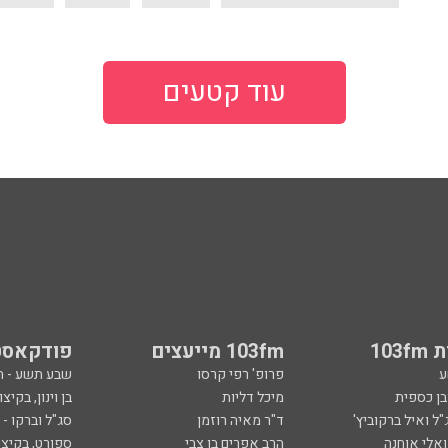
עוד קטעים
103
103fm מייעצים
פודקאסט
ע
פרופ' רפי קרסו
שבע תשע - 
ובן כספית
מיכל דליות
בן וינון, בקיצו
ל ואיל ברקוביץ'
ד"ר מאיה רוזמן
סג"ל וברקו -
ואלי אוחנה
הרב אפרים בן צבי
ספורט, בקיצו