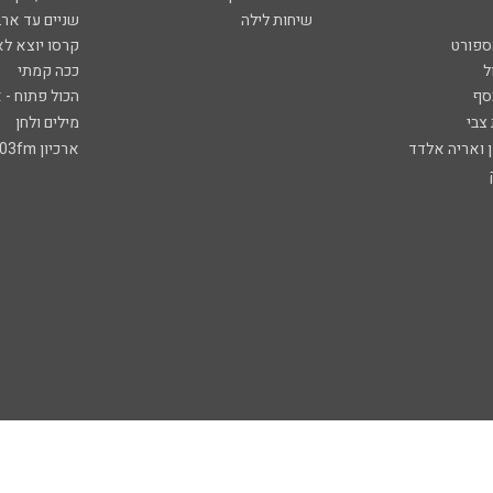
שיחות לילה
שניים עד ארב
ספורט
קרסו יוצא לא
ל
ככה קמתי
סף
הכול פתוח - א
 צבי
מילים ולחן
ן ואריה אלדד
ארכיון 103fm