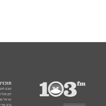
תוכניות fm
שבע תש
ינון מגל 
אראל סג"
ברק סרי 