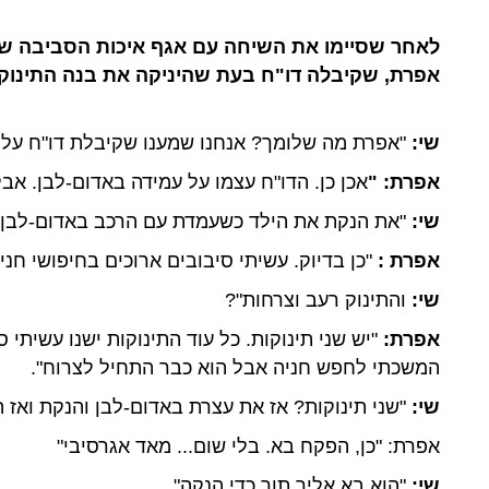
לאחר שסיימו את השיחה עם אגף איכות הסביבה שוח
אפרת, שקיבלה דו"ח בעת שהיניקה את בנה התינוק:
שי:
"אפרת מה שלומך? אנחנו שמענו שקיבלת דו"ח על 
אפרת: "
אכן כן. הדו"ח עצמו על עמידה באדום-לבן. אבל
שי:
"את הנקת את הילד כשעמדת עם הרכב באדום-לבן 
אפרת :
"כן בדיוק. עשיתי סיבובים ארוכים בחיפושי חני
שי:
והתינוק רעב וצרחות"?
אפרת:
"יש שני תינוקות. כל עוד התינוקות ישנו עשיתי
המשכתי לחפש חניה אבל הוא כבר התחיל לצרוח".
שי:
"שני תינוקות? אז את עצרת באדום-לבן והנקת ואז ה
אפרת: "כן, הפקח בא. בלי שום... מאד אגרסיבי"
שי:
"הוא בא אליך תוך כדי הנקה"