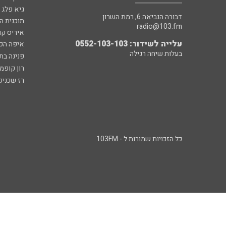
גיא פלג
דבורה הנביאה 6, רמת השרון
תוכנית ה
radio@103.fm
איריס קו
עלייה לשידור: 0552-103-103
איפה הכ
בעלות שיחה רגילה
פנינה בת
רון קופמ
רז שכניק
כל הזכויות שמורות ל - 103FM