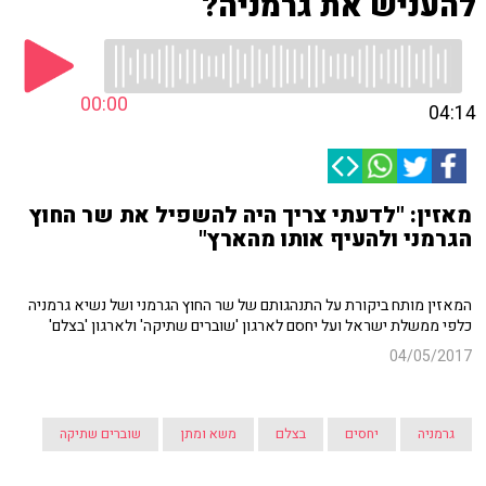
להעניש את גרמניה?
00:00
04:14
מאזין: "לדעתי צריך היה להשפיל את שר החוץ
הגרמני ולהעיף אותו מהארץ"
המאזין מותח ביקורת על התנהגותם של שר החוץ הגרמני ושל נשיא גרמניה
כלפי ממשלת ישראל ועל יחסם לארגון 'שוברים שתיקה' ולארגון 'בצלם'
04/05/2017
גרמניה
יחסים
בצלם
משא ומתן
שוברים שתיקה