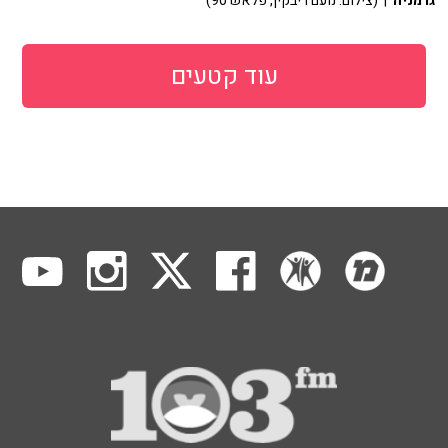
גרמניה
| (צילום: נועם ריבקין, פלאש 90)
עוד קטעים