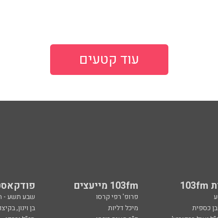
עוד קטעים
103
103fm מייעצים
פודקאסט
ע
פרופ' רפי קרסו
שבע תשע - 
ובן כספית
מיכל דליות
בן וינון, בקיצו