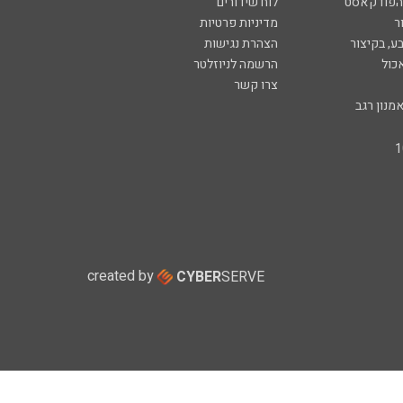
 הפודקאסט
לוח שידורים
ר
מדיניות פרטיות
ע, בקיצור
הצהרת נגישות
כול
הרשמה לניוזלטר
צרו קשר
מנון רגב
created by
CYBER
SERVE