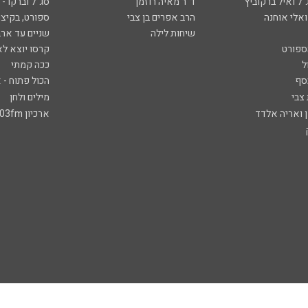
ל ואיל ברקוביץ'
ד"ר מאיה רוזמן
סג"ל וברקו -
ואלי אוחנה
הרב אפרים בן צבי
ספורט, בקיצו
שיחות לילה
שניים עד ארב
ספורט
קרסו יוצא לא
ל
ככה קמתי
סף
הכול פתוח - א
 צבי
מילים ולחן
ן ואריה אלדד
ארכיון 103fm