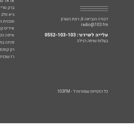
אראל סג"
ברק סרי 
גיא פלג
דבורה הנביאה 6, רמת השרון
תוכנית ה
radio@103.fm
איריס קו
עלייה לשידור: 0552-103-103
איפה הכ
בעלות שיחה רגילה
פנינה בת
רון קופמ
רז שכניק
כל הזכויות שמורות ל - 103FM