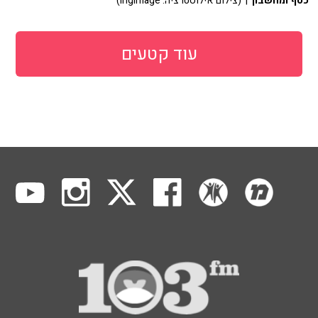
כסף ומחשבון
| (צילום אילוסטרציה: ingimage)
עוד קטעים