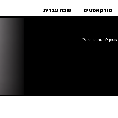
פודקאסטים
שבת עברית
שטמן לברגותי טורטית?"