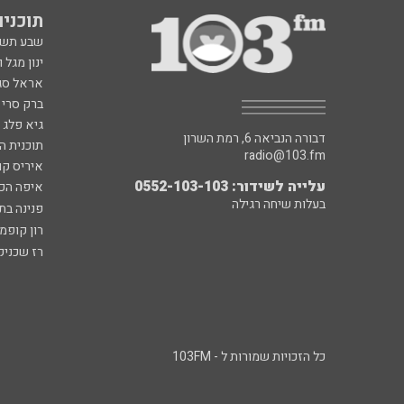
תוכניות fm
שבע תש
ינון מגל 
אראל סג"
ברק סרי 
גיא פלג
דבורה הנביאה 6, רמת השרון
תוכנית ה
radio@103.fm
איריס קו
עלייה לשידור: 0552-103-103
איפה הכ
בעלות שיחה רגילה
פנינה בת
רון קופמ
רז שכניק
כל הזכויות שמורות ל - 103FM