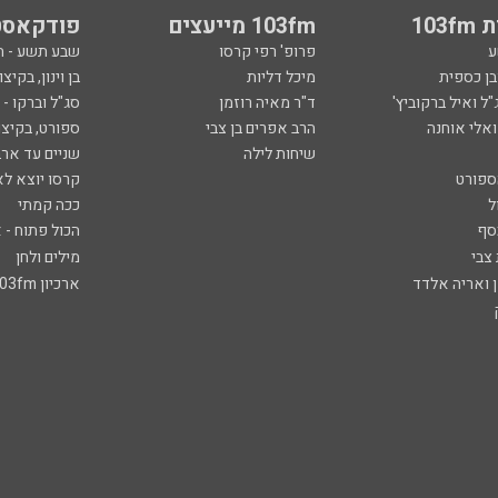
103
103fm מייעצים
פודקאסט
ע
פרופ' רפי קרסו
שבע תשע - 
ובן כספית
מיכל דליות
בן וינון, בקיצו
ל ואיל ברקוביץ'
ד"ר מאיה רוזמן
סג"ל וברקו -
ואלי אוחנה
הרב אפרים בן צבי
ספורט, בקיצו
שיחות לילה
שניים עד ארב
ספורט
קרסו יוצא לא
ל
ככה קמתי
סף
הכול פתוח - א
 צבי
מילים ולחן
ן ואריה אלדד
ארכיון 103fm