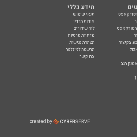
ים
מידע כללי
הפודקאסט
תנאי שימוש
ר
אודות הרדיו
 הפודקאסט
לוח שידורים
ר
מדיניות פרטיות
ע, בקיצור
הצהרת נגישות
כול
הרשמה לניוזלטר
צרו קשר
מנון רגב
created by
CYBER
SERVE