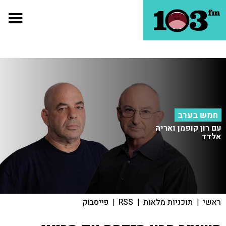
חמש בערב
עם רון קופמן ואריה
אלדד
ראשי
|
תוכניות מלאות
|
RSS
|
פייסבוק