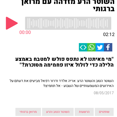
השוטר הרע מזדהה עם מרואן
ברגותי
00:00
02:12
"מי מאיתנו לא נתפס פולש למטבח באמצע
הלילה כדי לזלול איזו פחמימה מסוכרת?"
השוטר הטוב והשוטר הרע: אריה אלדד ודרור רפאל מביעים את דעתם על
האירועים המשמעותיים של השבוע - אל תחמיצו!
08/05/2017
שופטים
הרשעות
השוטר הטוב והרע
מרואן ברגותי