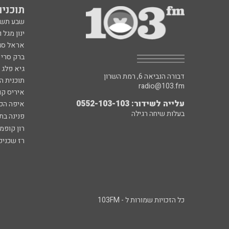
תוכניות fm
שבע תש
ינון מגל 
אראל סג"
ברק סרי 
גיא פלג
דבורה הנביאה 6, רמת השרון
תוכנית ה
radio@103.fm
איריס קו
עלייה לשידור: 0552-103-103
איפה הכ
בעלות שיחה רגילה
פנינה בת
רון קופמ
רז שכניק
כל הזכויות שמורות ל - 103FM