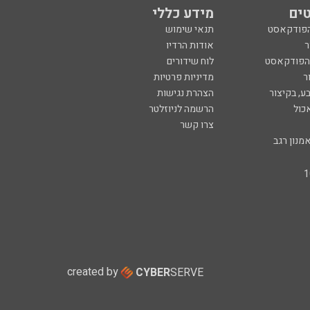
ים
מידע כללי
הפודקאסט
תנאי שימוש
ר
אודות הרדיו
 הפודקאסט
לוח שידורים
ר
מדיניות פרטיות
ע, בקיצור
הצהרת נגישות
כול
הרשמה לניוזלטר
צרו קשר
מנון רגב
created by
CYBER
SERVE