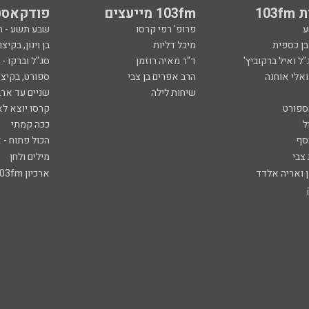
103
103fm מייעצים
פודקאסט
ע
פרופ' רפי קרסו
שבע תשע - 
ובן כספית
מיכל דליות
בן וינון, בקיצו
ל ואיל ברקוביץ'
ד"ר מאיה רוזמן
סג"ל וברקו -
ואלי אוחנה
הרב אפרים בן צבי
ספורט, בקיצו
שיחות לילה
שניים עד ארב
ספורט
קרסו יוצא לא
ל
ככה קמתי
סף
הכול פתוח - א
 צבי
מילים ולחן
ן ואריה אלדד
ארכיון 103fm