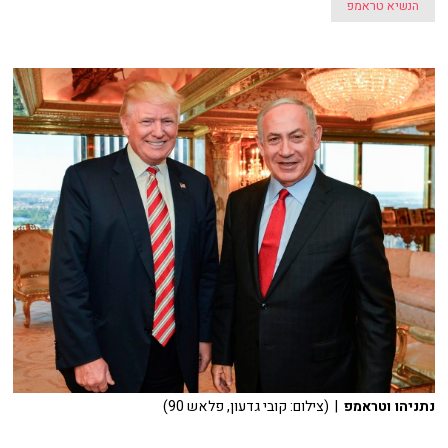
הנשיא טראמפ
נתניהו וטראמפ
| (צילום: קובי גדעון, פלאש 90)