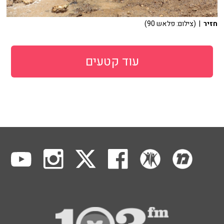
חזיר
| (צילום: פלאש 90)
עוד קטעים