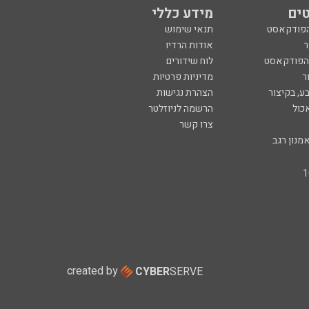
ים
מידע כללי
הפודקאסט
תנאי שימוש
ר
אודות הרדיו
 הפודקאסט
לוח שידורים
ר
מדיניות פרטיות
ע, בקיצור
הצהרת נגישות
כול
הרשמה לניוזלטר
צרו קשר
מנון רגב
created by
CYBER
SERVE