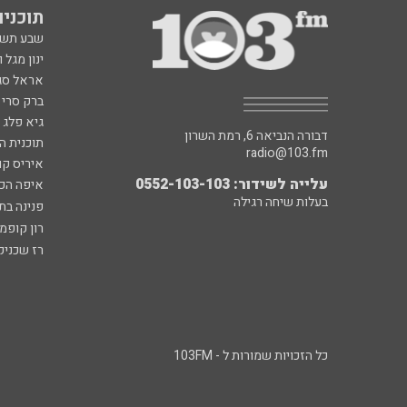
תוכניות fm
שבע תש
ינון מגל 
אראל סג"
ברק סרי 
גיא פלג
דבורה הנביאה 6, רמת השרון
תוכנית ה
radio@103.fm
איריס קו
עלייה לשידור: 0552-103-103
איפה הכ
בעלות שיחה רגילה
פנינה בת
רון קופמ
רז שכניק
כל הזכויות שמורות ל - 103FM