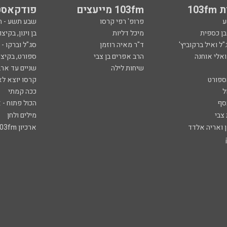
103
103fm מייעצים
פודקאסט
ע
פרופ' רפי קרסו
שבע תשע - 
ובן כספית
מיכל דליות
בן וינון, בקיצו
ל ואיל ברקוביץ'
ד"ר מאיה רוזמן
סג"ל וברקו -
ואלי אוחנה
הרב אפרים בן צבי
ספורט, בקיצו
שיחות לילה
שניים עד ארב
ספורט
קרסו יוצא לא
ל
ככה קמתי
סף
הכול פתוח - א
 צבי
מילים ולחן
ן ואריה אלדד
ארכיון 103fm