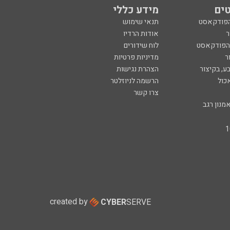
ים
מידע כללי
הפודקאסט
תנאי שימוש
ר
אודות הרדיו
 הפודקאסט
לוח שידורים
ר
מדיניות פרטיות
ע, בקיצור
הצהרת נגישות
כול
הרשמה לניוזלטר
צרו קשר
מנון רגב
created by
CYBER
SERVE