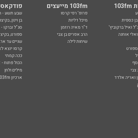
103
103fm מייעצים
פודקאסט
ע
פרופ' רפי קרסו
שבע תשע - 
ובן כספית
מיכל דליות
בן וינון, בקיצו
ל ואיל ברקוביץ'
ד"ר מאיה רוזמן
סג"ל וברקו -
ואלי אוחנה
הרב אפרים בן צבי
ספורט, בקיצו
שיחות לילה
שניים עד ארב
ספורט
קרסו יוצא לא
ל
ככה קמתי
סף
הכול פתוח - א
 צבי
מילים ולחן
ן ואריה אלדד
ארכיון 103fm