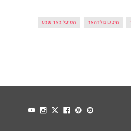
מיטש גולדהאר
הפועל באר שבע