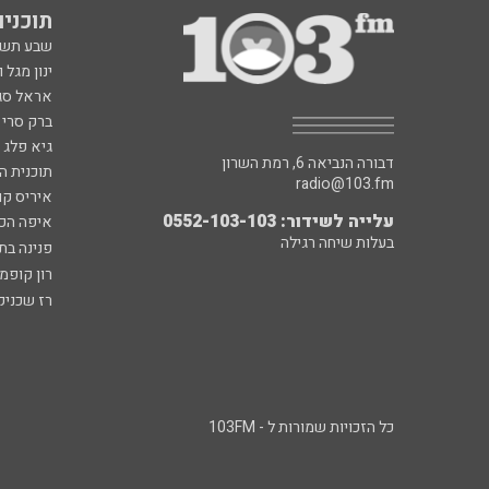
תוכניות fm
שבע תש
ינון מגל 
אראל סג"
ברק סרי 
גיא פלג
דבורה הנביאה 6, רמת השרון
תוכנית ה
radio@103.fm
איריס קו
עלייה לשידור: 0552-103-103
איפה הכ
בעלות שיחה רגילה
פנינה בת
רון קופמ
רז שכניק
כל הזכויות שמורות ל - 103FM