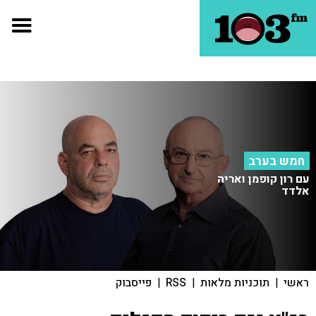
חמש בערב
עם רון קופמן ואריה
אלדד
ראשי
|
תוכניות מלאות
|
RSS
|
פייסבוק