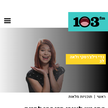
גדי וילצ'רסקי ולאה
לב
ראשי
|
תוכניות מלאות